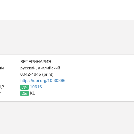
ВЕТЕРИНАРИЯ
ий
русский, английский
0042-4846 (print)
https://doi.org/10.30896
Ц?
10616
Да
?
K1
Да