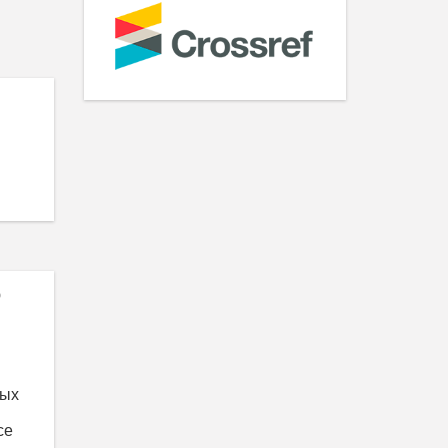
ю
ных
се