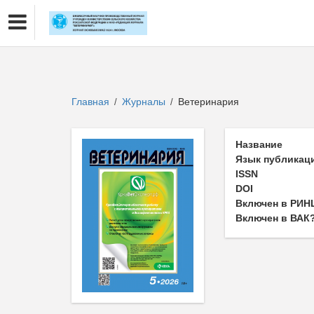
Главная
Журналы
Ветеринария
/
/
Название
Язык публикац
ISSN
DOI
Включен в РИН
Включен в ВАК