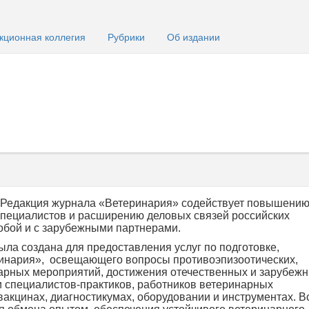
кционная коллегия
Рубрики
Об издании
«Редакция журнала «Ветеринария» содействует повышени
пециалистов и расширению деловых связей российских
обой и с зарубежными партнерами.
а создана для предоставления услуг по подготовке,
инария», освещающего вопросы противоэпизоотических,
арных мероприятий, достижения отечественных и зарубеж
ьи специалистов-практиков, работников ветеринарных
вакцинах, диагностикумах, оборудовании и инструментах. В